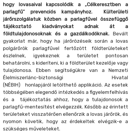
hogy lovasaival kapcsolódik a „Célkeresztben a
parlagfű” prevenciós kampányhoz. Külterületi
járőrszolgálatuk közben a parlagfűvel összefüggő
tájékoztató kiadványokat adnak át a
földtulajdonosoknak és a gazdálkodóknak.
Bevált
gyakorlat már, hogy ha járőrözéseik során a lovas
polgárőrök parlagfűvel fertőzött földterületeket
észlelnek, igyekeznek a területet pontosan
behatárolni, s kideríteni, ki a földterület kezelője vagy
tulajdonosa. Ebben segítségükre van a
Nemzeti
Élelmiszerlánc-biztonsági Hivatal
(NÉBIH)
honlapjáról letölthető applikáció. Az esetek
többségében elegendő intézkedés a figyelemfelhívás
és a tájékoztatás ahhoz, hogy a tulajdonosok a
parlagfű-mentesítést elvégezzék. Később az érintett
területeket visszatérően ellenőrzik a lovas járőrök, és
nyomon követik, hogy az érdekeltek elvégzik-e a
szükséges műveleteket.