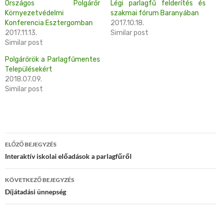
Országos Polgárőr
Légi parlagfű felderítés és
Környezetvédelmi
szakmai fórum Baranyában
Konferencia Esztergomban
2017.10.18.
2017.11.13.
Similar post
Similar post
Polgárőrök a Parlagfűmentes
Településekért
2018.07.09.
Similar post
Bejegyzés
ELŐZŐ BEJEGYZÉS
navigáció
Interaktív iskolai előadások a parlagfűről
KÖVETKEZŐ BEJEGYZÉS
Díjátadási ünnepség