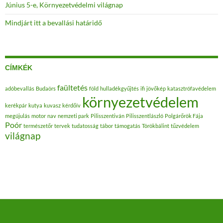
Június 5-e, Környezetvédelmi világnap
Mindjárt itt a bevallási határidő
CÍMKÉK
faültetés
adóbevallás
Budaörs
föld
hulladékgyűjtés
ifi
jövőkép
katasztrófavédelem
környezetvédelem
kerékpár
kutya
kuvasz
kérdőív
megújulás
motor
nav
nemzeti park
Pilisszentiván
Pilisszentlászló
Polgárőrök Fája
Poór
természetőr
tervek
tudatosság
tábor
támogatás
Törökbálint
tűzvédelem
világnap