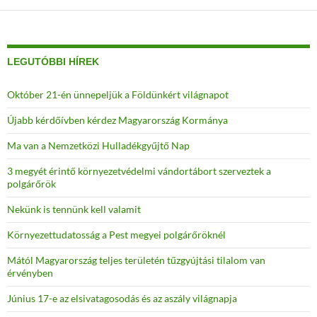
LEGUTÓBBI HÍREK
Október 21-én ünnepeljük a Földünkért világnapot
Újabb kérdőívben kérdez Magyarország Kormánya
Ma van a Nemzetközi Hulladékgyűjtő Nap
3 megyét érintő környezetvédelmi vándortábort szerveztek a
polgárőrök
Nekünk is tennünk kell valamit
Környezettudatosság a Pest megyei polgárőröknél
Mától Magyarország teljes területén tűzgyújtási tilalom van
érvényben
Június 17-e az elsivatagosodás és az aszály világnapja