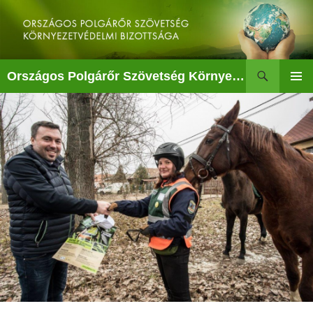
Kilépés
a
tartalomba
Keresés
Országos Polgárőr Szövetség Környezetvédelmi Bizottsága
ELSŐDL
MENÜ