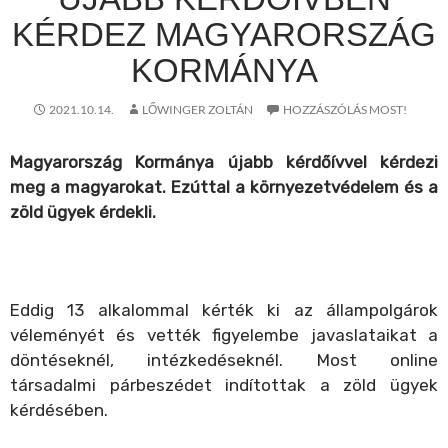
KÉRDEZ MAGYARORSZÁG
KORMÁNYA
2021.10.14.
LŐWINGER ZOLTÁN
HOZZÁSZÓLÁS MOST!
Magyarország Kormánya újabb kérdőívvel kérdezi
meg a magyarokat. Ezúttal a környezetvédelem és a
zöld ügyek érdekli.
Eddig 13 alkalommal kérték ki az állampolgárok
véleményét és vették figyelembe javaslataikat a
döntéseknél, intézkedéseknél. Most online
társadalmi párbeszédet indítottak a zöld ügyek
kérdésében.