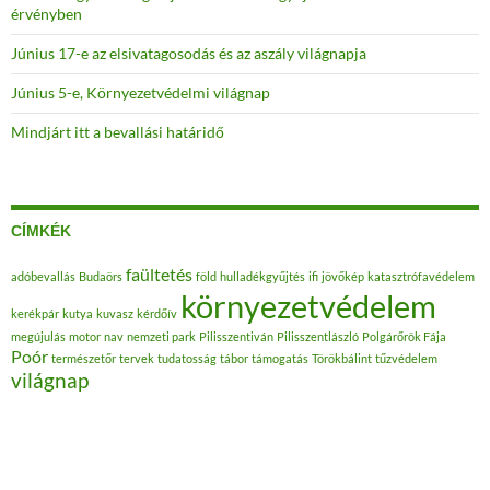
érvényben
Június 17-e az elsivatagosodás és az aszály világnapja
Június 5-e, Környezetvédelmi világnap
Mindjárt itt a bevallási határidő
CÍMKÉK
faültetés
adóbevallás
Budaörs
föld
hulladékgyűjtés
ifi
jövőkép
katasztrófavédelem
környezetvédelem
kerékpár
kutya
kuvasz
kérdőív
megújulás
motor
nav
nemzeti park
Pilisszentiván
Pilisszentlászló
Polgárőrök Fája
Poór
természetőr
tervek
tudatosság
tábor
támogatás
Törökbálint
tűzvédelem
világnap