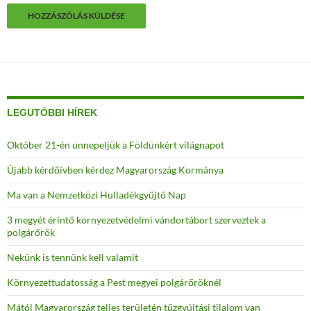
LEGUTÓBBI HÍREK
Október 21-én ünnepeljük a Földünkért világnapot
Újabb kérdőívben kérdez Magyarország Kormánya
Ma van a Nemzetközi Hulladékgyűjtő Nap
3 megyét érintő környezetvédelmi vándortábort szerveztek a
polgárőrök
Nekünk is tennünk kell valamit
Környezettudatosság a Pest megyei polgárőröknél
Mától Magyarország teljes területén tűzgyújtási tilalom van