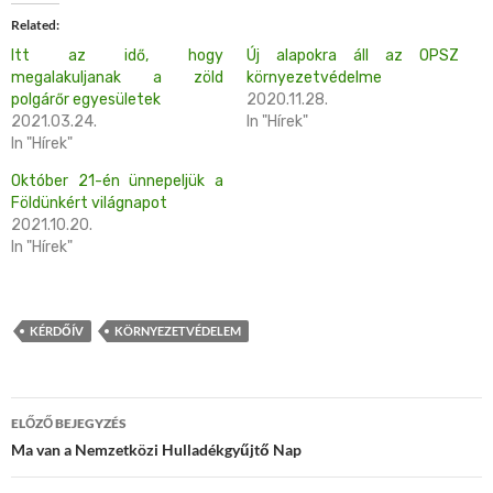
Related
Itt az idő, hogy
Új alapokra áll az OPSZ
megalakuljanak a zöld
környezetvédelme
polgárőr egyesületek
2020.11.28.
2021.03.24.
In "Hírek"
In "Hírek"
Október 21-én ünnepeljük a
Földünkért világnapot
2021.10.20.
In "Hírek"
KÉRDŐÍV
KÖRNYEZETVÉDELEM
Bejegyzés
ELŐZŐ BEJEGYZÉS
navigáció
Ma van a Nemzetközi Hulladékgyűjtő Nap