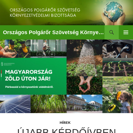
Kilépés
a
tartalomba
Keresés
Országos Polgárőr Szövetség Környezetvédelmi Bizottsága
ELSŐDL
MENÜ
HÍREK
ÚJABB KÉRDŐÍVBEN