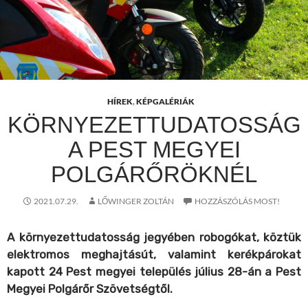
HÍREK
,
KÉPGALÉRIÁK
KÖRNYEZETTUDATOSSÁG
A PEST MEGYEI
POLGÁRŐRÖKNÉL
2021.07.29.
LŐWINGER ZOLTÁN
HOZZÁSZÓLÁS MOST!
A környezettudatosság jegyében robogókat, köztük
elektromos meghajtásút, valamint kerékpárokat
kapott 24 Pest megyei település július 28-án a Pest
Megyei Polgárőr Szövetségtől.