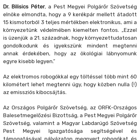
Dr. Bilisics Péter
, a Pest Megyei Polgárőr Szövetség
elnöke elmondta, hogy a 9 kerékpár mellett átadott
15 kismotorból 3 teljes mértékben elektronikus, ami a
környezetünk védelmében kiemelten fontos. „Ezzel
is üzenjük a 21. századnak, hogy környezettudatosan
gondolkodunk és igyekszünk mindent megtenni
annak érdekében, hogy az ökológiai lábnyomunk
egyre kisebb legyen.”
Az elektromos robogókkal egy töltéssel több mint 60
kilométert lehet megtenni úgy, hogy közben nulla (!)
az emissziós kibocsájtás.
Az Országos Polgárőr Szövetség,
az ORFK-Országos
Balesetmegelőzési Bizottság, a
Pest Megyei Polgárőr
Szövetség, valamint a Magyar Labdarúgó Szövetség
Pest Megyei Igazgatósága segítségével és
támogatásával
pályázaton megnyert robogókat és