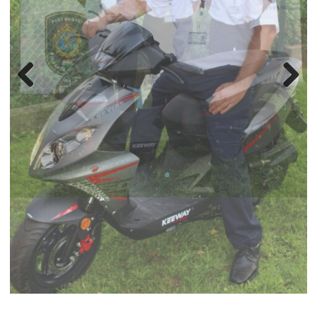
Previ
Next
ous