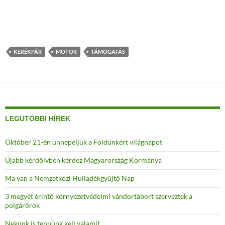
KERÉKPÁR
MOTOR
TÁMOGATÁS
LEGUTÓBBI HÍREK
Október 21-én ünnepeljük a Földünkért világnapot
Újabb kérdőívben kérdez Magyarország Kormánya
Ma van a Nemzetközi Hulladékgyűjtő Nap
3 megyét érintő környezetvédelmi vándortábort szerveztek a
polgárőrök
Nekünk is tennünk kell valamit
Környezettudatosság a Pest megyei polgárőröknél