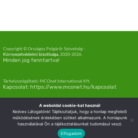
Copyright © Országos Polgárőr Szövetség -
Környezetvédelmi bizottsága
, 2020-
2026.
Minden jog fenntartva!
Tárhelyszolgáltató: MCOnet International Kft.
Kapcsolat: https://www.mconet.hu/kapcsolat
Proudly powered by Országos Polgárőr Szövetség, Környezetvédelmi Bizottság -
2021.
A weboldal cookie-kat használ
Kedves Látogatónk! Tájékoztatjuk, hogy a honlap megfelelő
működésének érdekében sütiket alkalmazunk. A honlapunk
használatával Ön a tájékoztatásunkat tudomásul veszi.
Elfogadom