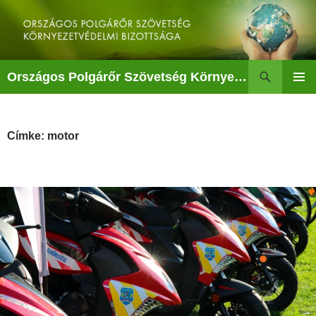
Kilépés
a
tartalomba
Keresés
Országos Polgárőr Szövetség Környezetvédelmi Bizottsága
ELSŐDL
MENÜ
Címke: motor