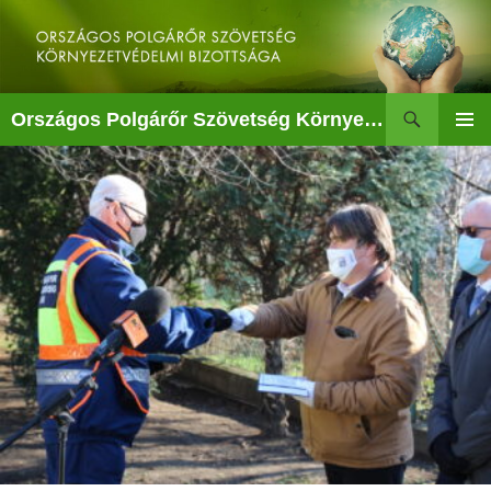
Kilépés
a
tartalomba
Keresés
Országos Polgárőr Szövetség Környezetvédelmi Bizottsága
ELSŐDL
MENÜ