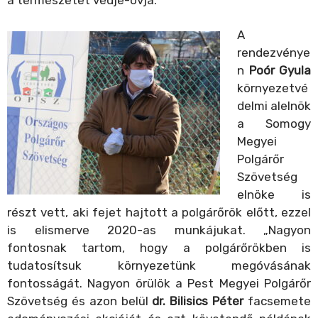
A
rendezvénye
n
Poór Gyula
környezetvé
delmi alelnök
a Somogy
Megyei
Polgárőr
Szövetség
elnöke is
részt vett, aki fejet hajtott a polgárőrök előtt, ezzel
is elismerve 2020-as munkájukat. „Nagyon
fontosnak tartom, hogy a polgárőrökben is
tudatosítsuk környezetünk megóvásának
fontosságát. Nagyon örülök a Pest Megyei Polgárőr
Szövetség és azon belül
dr. Bilisics Péter
facsemete