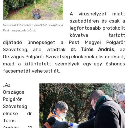
A vírushelyzet miatt
szabadtéren és csak a
Nem csak kitüntetést, emlékfát is kaptak a
legfontosabb protokollt
Pest megyei polgárőrök
követve tartott
díjátadó ünnepséget a Pest Megyei Polgárőr
Szövetség, ahol átadták
dr. Túrós András
, az
Országos Polgárőr Szövetség elnökének elismeréseit,
majd a kitüntetett személyek egy-egy őshonos
facsemetét vehetett át.
„Az
Országos
Polgárőr
Szövetség
elnöke dr.
Túrós
András 12