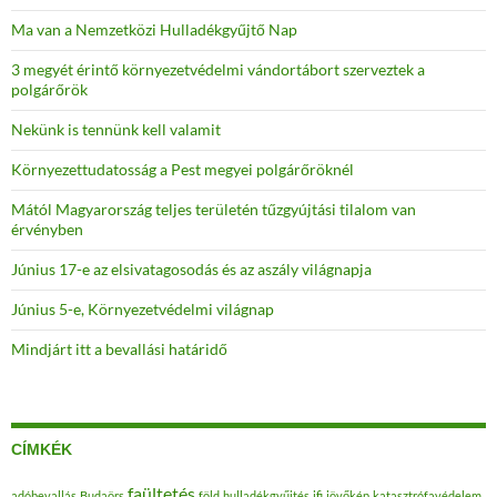
Ma van a Nemzetközi Hulladékgyűjtő Nap
3 megyét érintő környezetvédelmi vándortábort szerveztek a
polgárőrök
Nekünk is tennünk kell valamit
Környezettudatosság a Pest megyei polgárőröknél
Mától Magyarország teljes területén tűzgyújtási tilalom van
érvényben
Június 17-e az elsivatagosodás és az aszály világnapja
Június 5-e, Környezetvédelmi világnap
Mindjárt itt a bevallási határidő
CÍMKÉK
faültetés
adóbevallás
Budaörs
föld
hulladékgyűjtés
ifi
jövőkép
katasztrófavédelem