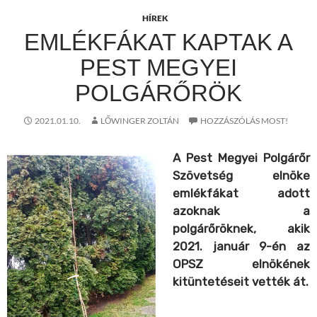
HÍREK
EMLÉKFÁKAT KAPTAK A
PEST MEGYEI
POLGÁRŐRÖK
2021.01.10.
LŐWINGER ZOLTÁN
HOZZÁSZÓLÁS MOST!
A Pest Megyei Polgárőr
Szövetség elnöke
emlékfákat adott
azoknak a
polgárőröknek, akik
2021. január 9-én az
OPSZ elnökének
kitüntetéseit vették át.