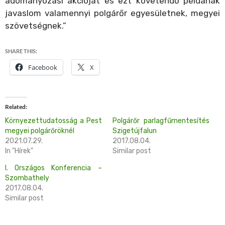
adományozási akcióját és ezt követendő példának
javaslom valamennyi polgárőr egyesületnek, megyei
szövetségnek.”
SHARE THIS:
Facebook
X
Related
Környezettudatosság a Pest
Polgárőr parlagfűmentesítés
megyei polgárőröknél
Szigetújfalun
2021.07.29.
2017.08.04.
In "Hírek"
Similar post
I. Országos Konferencia –
Szombathely
2017.08.04.
Similar post