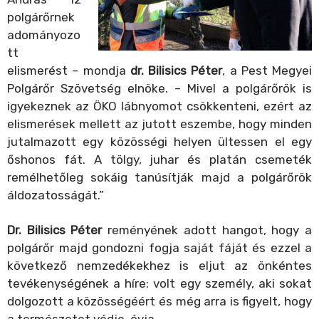
polgárőrnek
adományozo
tt
elismerést – mondja
dr. Bilisics Péter
, a Pest Megyei
Polgárőr Szövetség elnöke. – Mivel a polgárőrök is
igyekeznek az ÖKO lábnyomot csökkenteni, ezért az
elismerések mellett az jutott eszembe, hogy minden
jutalmazott egy közösségi helyen ültessen el egy
őshonos fát. A tölgy, juhar és platán csemeték
remélhetőleg sokáig tanúsítják majd a polgárőrök
áldozatosságát.”
Dr. Bilisics Péter
reményének adott hangot, hogy a
polgárőr majd gondozni fogja saját fáját és ezzel a
következő nemzedékekhez is eljut az önkéntes
tevékenységének a híre: volt egy személy, aki sokat
dolgozott a közösségéért és még arra is figyelt, hogy
a természetet védje-óvja.