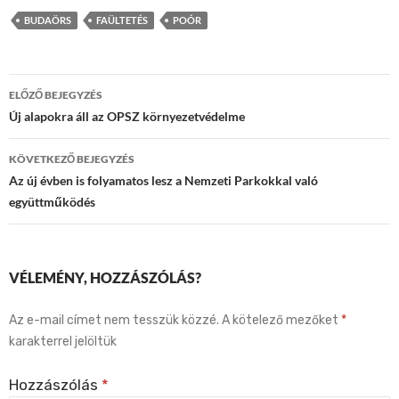
BUDAÖRS
FAÜLTETÉS
POÓR
Bejegyzés
ELŐZŐ BEJEGYZÉS
navigáció
Új alapokra áll az OPSZ környezetvédelme
KÖVETKEZŐ BEJEGYZÉS
Az új évben is folyamatos lesz a Nemzeti Parkokkal való
együttműködés
VÉLEMÉNY, HOZZÁSZÓLÁS?
Az e-mail címet nem tesszük közzé.
A kötelező mezőket
*
karakterrel jelöltük
Hozzászólás
*