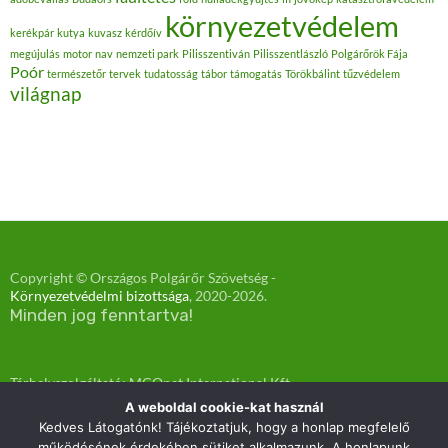
környezetvédelem
kerékpár
kutya
kuvasz
kérdőív
megújulás
motor
nav
nemzeti park
Pilisszentiván
Pilisszentlászló
Polgárőrök Fája
Poór
természetőr
tervek
tudatosság
tábor
támogatás
Törökbálint
tűzvédelem
világnap
Copyright © Országos Polgárőr Szövetség -
Környezetvédelmi bizottsága
, 2020-
2026.
Minden jog fenntartva!
Tárhelyszolgáltató: MCOnet International Kft.
Kapcsolat: https://www.mconet.hu/kapcsolat
A weboldal cookie-kat használ
Kedves Látogatónk! Tájékoztatjuk, hogy a honlap megfelelő
működésének érdekében sütiket alkalmazunk. A honlapunk