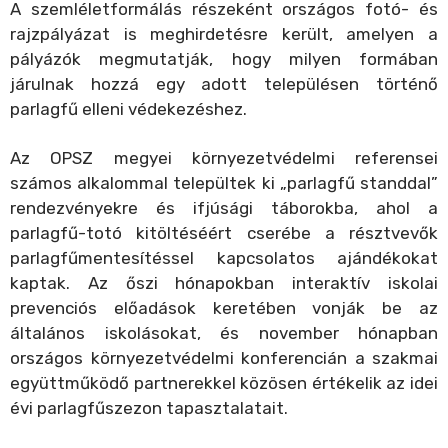
A szemléletformálás részeként országos fotó- és
rajzpályázat is meghirdetésre került, amelyen a
pályázók megmutatják, hogy milyen formában
járulnak hozzá egy adott településen történő
parlagfű elleni védekezéshez.
Az OPSZ megyei környezetvédelmi referensei
számos alkalommal települtek ki „parlagfű standdal”
rendezvényekre és ifjúsági táborokba, ahol a
parlagfű-totó kitöltéséért cserébe a résztvevők
parlagfűmentesítéssel kapcsolatos ajándékokat
kaptak. Az őszi hónapokban interaktív iskolai
prevenciós előadások keretében vonják be az
általános iskolásokat, és november hónapban
országos környezetvédelmi konferencián a szakmai
együttműködő partnerekkel közösen értékelik az idei
évi parlagfűszezon tapasztalatait.