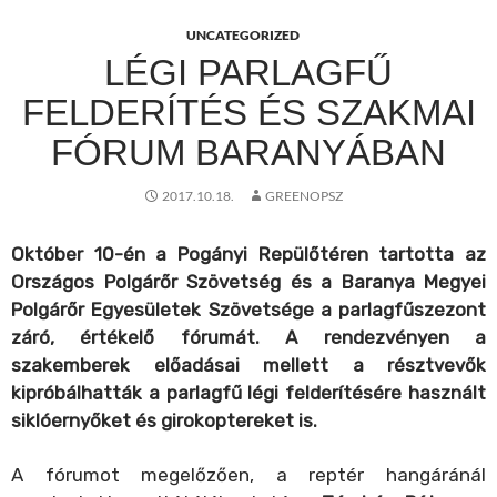
UNCATEGORIZED
LÉGI PARLAGFŰ
FELDERÍTÉS ÉS SZAKMAI
FÓRUM BARANYÁBAN
2017.10.18.
GREENOPSZ
Október 10-én a Pogányi Repülőtéren tartotta az
Országos Polgárőr Szövetség és a
Baranya Megyei
Polgárőr Egyesületek Szövetsége a parlagfűszezont
záró, értékelő fórumát. A rendezvényen a
szakemberek előadásai mellett a résztvevők
kipróbálhatták a parlagfű légi felderítésére használt
siklóernyőket és girokoptereket is.
A fórumot megelőzően, a reptér hangáránál