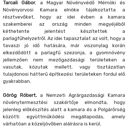
Tarcali Gábor
, a Magyar Növényvédő Mérnöki és
Növényorvosi Kamara elnöke tájékoztatta a
résztvevőket, hogy az idei évben a kamara
szakemberei az ország minden megyéjéből
kéthetente jelentést készítettek a
parlagfűhelyzetről. Az idei tapasztalat az volt, hogy a
tavaszi jó idő hatására, már viszonylag korán
elkezdődött a parlagfű szezonja, a gyomnövény
jellemzően nem mezőgazdasági területeken a
vasutak, közutak mellett, vagy tisztázatlan
tulajdonosi hátterű építkezési területeken fordul elő
gyakrabban.
Görög Róbert,
a Nemzeti Agrárgazdasági Kamara
növénytermesztési szakértője elmondta, hogy
jelenleg előkészítés alatt a kamara és a Polgárőrség
közötti együttműködési megállapodás, amely
várhatóan a közeljövőben aláírásra is kerül.