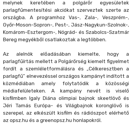
melynek keretében a polgárőr egyesületek
parlagfűmentesítési akciókat szerveztek szerte az
országba. A programhoz Vas-, Zala-, Veszprém-,
Győr-Moson-Sopron-, Pest-, Jász-Nagykun-Szolnok-,
Komárom-Esztergom-, Nógrád- és Szabolcs-Szatmár
Bereg megyékből csatlakoztak a legtöbben.
Az alelnök előadásában kiemelte, hogy a
parlagfűírtás mellett a Polgárőrség kiemelt figyelmet
fordít a szemléletformálásra és „Célkeresztben a
parlagfű” elnevezéssel országos kampányt indított a
közmédiában amely folytatódik a közösségi
médiafelületeken. A kampány nevét is viselő
kisfilmben Igaly Diána olimpiai bajnok skeetlövő és
Jéri Tamás Európa- és Világbajnok koronglövő is
szerepel, az elkészült kisfilm és rádiószpot elérhető
az opsz.hu és a greenopsz.hu honlapokról.