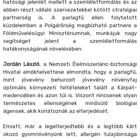
hatósági jelenlét mellett a szemléletformálás és az
ebben részt vállaló szervezetekkel kötött stratégiai
partnerség is. A parlagfű ellen folytatott
küzdelemben a Polgárőrség megbízható partnere a
Földművelésügyi Minisztériumnak, munkájuk nagy
segítséget jelent a szemléletformálás
hatékonyságának növelésében.
Jordán László
, a Nemzeti Élelmiszerlánc-biztonsági
Hivatal elnökhelyettese elmondta, hogy a parlagfű,
mint jövevény behurcolt jövevény növényfaj
optimális környezeti feltételeket talált a Kárpát-
medencében és azon túl is. Viszont nincsenek olyan
természetes ellenségének minősülő biológiai
ágensek, akik korlátoznák az elterjedését.
Emiatt, már a legelterjedtebb és a legtöbb kárt
okozó gyomnövényünk lett, allergén tulajdonsága