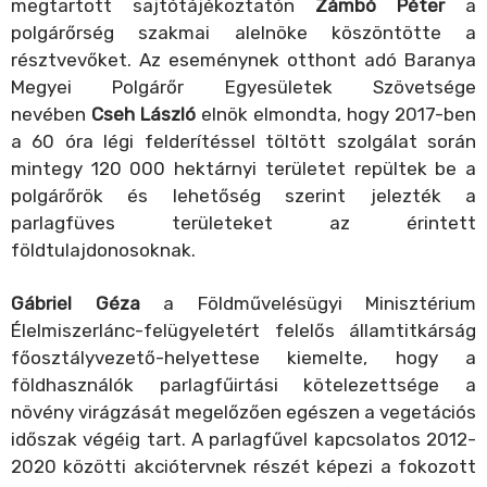
megtartott sajtótájékoztatón
Zámbó Péter
a
polgárőrség szakmai alelnöke köszöntötte a
résztvevőket. Az eseménynek otthont adó Baranya
Megyei Polgárőr Egyesületek Szövetsége
nevében
Cseh László
elnök elmondta, hogy 2017-ben
a 60 óra légi felderítéssel töltött szolgálat során
mintegy 120 000 hektárnyi területet repültek be a
polgárőrök és lehetőség szerint jelezték a
parlagfüves területeket az érintett
földtulajdonosoknak.
Gábriel Géza
a Földművelésügyi Minisztérium
Élelmiszerlánc-felügyeletért felelős államtitkárság
főosztályvezető-helyettese kiemelte, hogy a
földhasználók parlagfűirtási kötelezettsége a
növény virágzását megelőzően egészen a vegetációs
időszak végéig tart. A parlagfűvel kapcsolatos 2012-
2020 közötti akciótervnek részét képezi a fokozott