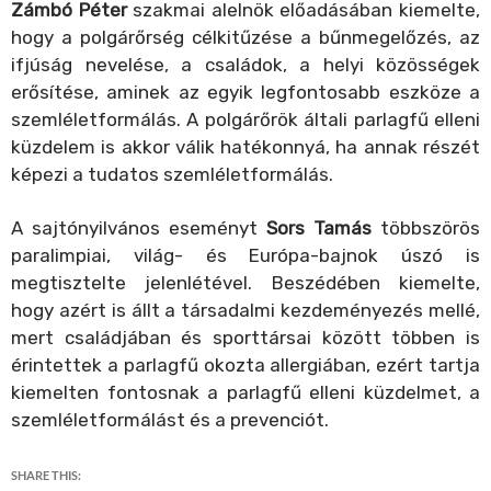
Zámbó Péter
szakmai alelnök előadásában kiemelte,
hogy a polgárőrség célkitűzése a bűnmegelőzés, az
ifjúság nevelése, a családok, a helyi közösségek
erősítése, aminek az egyik legfontosabb eszköze a
szemléletformálás. A polgárőrök általi parlagfű elleni
küzdelem is akkor válik hatékonnyá, ha annak részét
képezi a tudatos szemléletformálás.
A sajtónyilvános eseményt
Sors Tamás
többszörös
paralimpiai, világ- és Európa-bajnok úszó is
megtisztelte jelenlétével. Beszédében kiemelte,
hogy azért is állt a társadalmi kezdeményezés mellé,
mert családjában és sporttársai között többen is
érintettek a parlagfű okozta allergiában, ezért tartja
kiemelten fontosnak a parlagfű elleni küzdelmet, a
szemléletformálást és a prevenciót.
SHARE THIS: