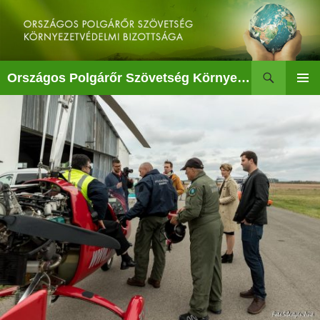
Kilépés
a
tartalomba
Keresés
Országos Polgárőr Szövetség Környezetvédelmi Bizottsága
ELSŐDL
MENÜ