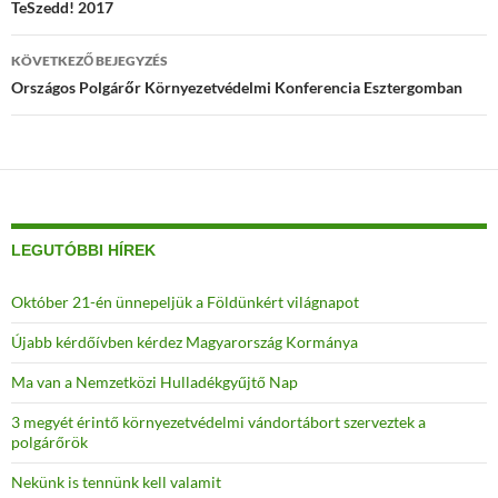
navigáció
TeSzedd! 2017
KÖVETKEZŐ BEJEGYZÉS
Országos Polgárőr Környezetvédelmi Konferencia Esztergomban
LEGUTÓBBI HÍREK
Október 21-én ünnepeljük a Földünkért világnapot
Újabb kérdőívben kérdez Magyarország Kormánya
Ma van a Nemzetközi Hulladékgyűjtő Nap
3 megyét érintő környezetvédelmi vándortábort szerveztek a
polgárőrök
Nekünk is tennünk kell valamit