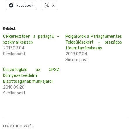
Facebook
X
Related
Célkeresztben a parlagfű –
Polgárőrök a Parlagfűmentes
szakmai képzés
Településekért – országos
2017.08.04.
fórumtanácskozás
Similar post
2018.09.24.
Similar post
Összefoglaló az OPSZ
Környezetvédelmi
Bizottságának munkájáról
2018.09.20.
Similar post
Bejegyzés
ELŐZŐ BEJEGYZÉS