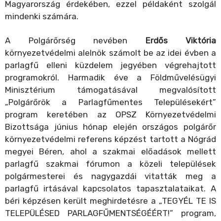
Magyarország érdekében, ezzel példaként szolgál
mindenki számára.
A Polgárőrség nevében
Erdős Viktória
környezetvédelmi alelnök számolt be az idei évben a
parlagfű elleni küzdelem jegyében végrehajtott
programokról. Harmadik éve a Földművelésügyi
Minisztérium támogatásával megvalósított
„Polgárőrök a Parlagfűmentes Településekért”
program keretében az OPSZ Környezetvédelmi
Bizottsága június hónap elején országos polgárőr
környezetvédelmi referens képzést tartott a Nógrád
megyei Béren, ahol a szakmai előadások mellett
parlagfű szakmai fórumon a közeli települések
polgármesterei és nagygazdái vitatták meg a
parlagfű irtásával kapcsolatos tapasztalataikat. A
béri képzésen került meghirdetésre a „TEGYÉL TE IS
TELEPÜLÉSED PARLAGFŰMENTSÉGÉÉRT!” program,