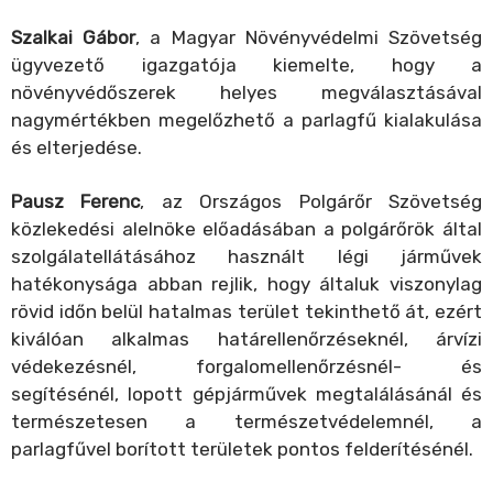
Szalkai Gábor
, a Magyar Növényvédelmi Szövetség
ügyvezető igazgatója kiemelte, hogy a
növényvédőszerek helyes megválasztásával
nagymértékben megelőzhető a parlagfű kialakulása
és elterjedése.
Pausz Ferenc
, az Országos Polgárőr Szövetség
közlekedési alelnöke előadásában a polgárőrök által
szolgálatellátásához használt légi járművek
hatékonysága abban rejlik, hogy általuk viszonylag
rövid időn belül hatalmas terület tekinthető át, ezért
kiválóan alkalmas határellenőrzéseknél, árvízi
védekezésnél, forgalomellenőrzésnél- és
segítésénél, lopott gépjárművek megtalálásánál és
természetesen a természetvédelemnél, a
parlagfűvel borított területek pontos felderítésénél.