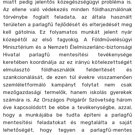
miatt pedig jelentős közegészségügyi probléma is.
Az ellene való védekezés minden földhasználónak
törvénybe foglalt feladata, az általa használt
területen a parlagfű fejlődését és elterjedését meg
kell gátolnia. Ez folyamatos munkát jelent nyár
közepétől az első fagyokig. A Földművelésügyi
Minisztérium és a Nemzeti Élelmiszerlánc-biztonsági
Hivatal parlagfű mentesítési tevékenysége
keretében koordinálja az ez irányú kötelezettségét
elmulasztó földhasználók felderítését és
szankcionálását, de ezen túl évekre visszamenően
szemléletformáló kampányt folytat nem csak
mezőgazdasági termelők, hanem iskolás gyerekek
számára is. Az Országos Polgárőr Szövetség három
éve kapcsolódott be ebbe a tevékenységbe, azzal,
hogy a munkájába be tudta építeni a parlagfű
mentesítési feladatokat és megtalálta a saját
lehetőségét, hogy tegyen a parlagfű-mentes