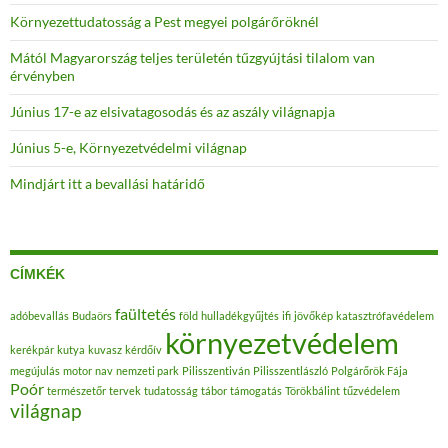
Környezettudatosság a Pest megyei polgárőröknél
Mától Magyarország teljes területén tűzgyújtási tilalom van
érvényben
Június 17-e az elsivatagosodás és az aszály világnapja
Június 5-e, Környezetvédelmi világnap
Mindjárt itt a bevallási határidő
CÍMKÉK
faültetés
adóbevallás
Budaörs
föld
hulladékgyűjtés
ifi
jövőkép
katasztrófavédelem
környezetvédelem
kerékpár
kutya
kuvasz
kérdőív
megújulás
motor
nav
nemzeti park
Pilisszentiván
Pilisszentlászló
Polgárőrök Fája
Poór
természetőr
tervek
tudatosság
tábor
támogatás
Törökbálint
tűzvédelem
világnap