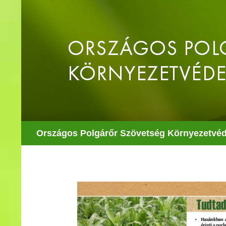
Kilépés
a
tartalomba
Keresés
Országos Polgárőr Szövetség Környezetvéd