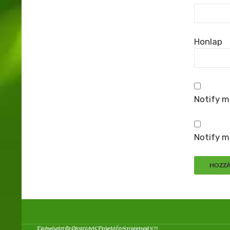
Honlap
Notify m
Notify m
Copyright © Országos Polgárőr Szövetség -
Tárhelyszolgáltató: MCOnet International Kft.