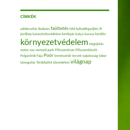
CÍMKÉK
faültetés
adóbevallás
Budaörs
föld
hulladékgyűjtés
ifi
jövőkép
katasztrófavédelem
kerékpár
kutya
kuvasz
kérdőív
környezetvédelem
megújulás
motor
nav
nemzeti park
Pilisszentiván
Pilisszentlászló
Poór
Polgárőrök Fája
természetőr
tervek
tudatosság
tábor
világnap
támogatás
Törökbálint
tűzvédelem