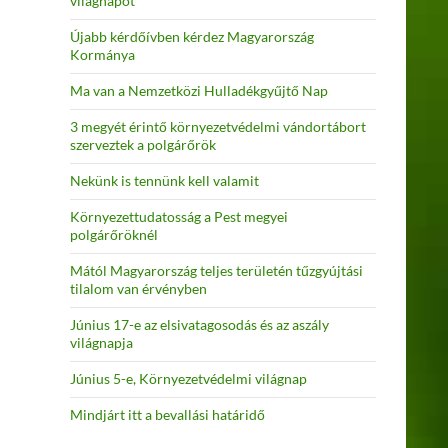
világnapot
Újabb kérdőívben kérdez Magyarország
Kormánya
Ma van a Nemzetközi Hulladékgyűjtő Nap
3 megyét érintő környezetvédelmi vándortábort
szerveztek a polgárőrök
Nekünk is tennünk kell valamit
Környezettudatosság a Pest megyei
polgárőröknél
Mától Magyarország teljes területén tűzgyújtási
tilalom van érvényben
Június 17-e az elsivatagosodás és az aszály
világnapja
Június 5-e, Környezetvédelmi világnap
Mindjárt itt a bevallási határidő