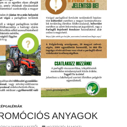
KÉPGALÉRIÁK
PROMÓCIÓS ANYAGOK
ÖRGY (WEBFEJLESZTŐ)
HOZZÁSZÓLÁS MOST!