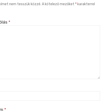
címet nem tesszük közzé.
A kötelező mezőket
*
karakterrel
ólás
*
ím
*