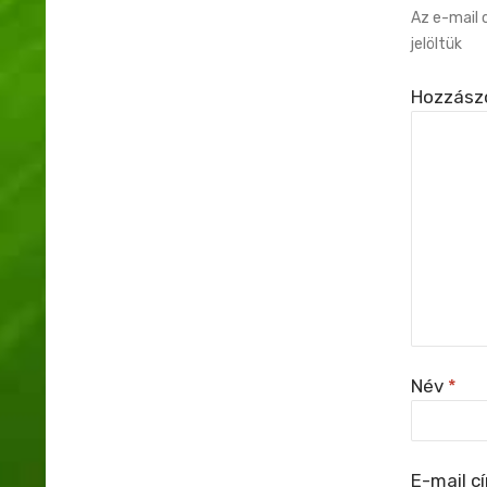
Az e-mail 
jelöltük
Hozzász
Név
*
E-mail c