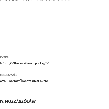
yzés
GYZÉS
áció
sfilm „Célkeresztben a parlagfű”
 BEJEGYZÉS
yfa – parlagfűmentesítési akció
Y, HOZZÁSZÓLÁS?